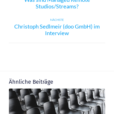
Studios/Streams?
e
i
Next
NÄCHSTE
Christoph Sedlmeir (doo GmbH) im
post:
t
Interview
r
a
g
Ähnliche Beiträge
s
n
a