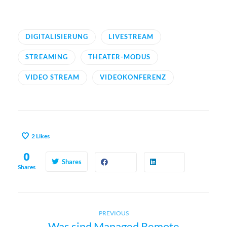
DIGITALISIERUNG
LIVESTREAM
STREAMING
THEATER-MODUS
VIDEO STREAM
VIDEOKONFERENZ
2
Likes
0
Shares
Shares
Previous
B
PREVIOUS
Was sind Managed Remote
post: