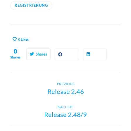
REGISTRIERUNG
0
Likes
0
Shares
Shares
Previous
B
PREVIOUS
Release 2.46
post:
e
Next
NÄCHSTE
i
Release 2.48/9
post:
t