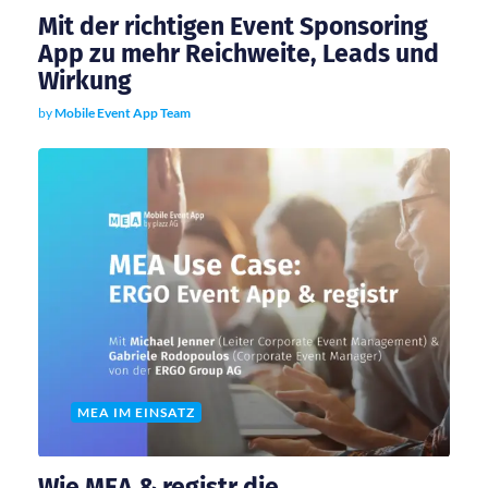
Mit der richtigen Event Sponsoring
a
App zu mehr Reichweite, Leads und
Wirkung
t
by
Mobile Event App Team
i
o
n
MEA IM EINSATZ
Wie MEA & registr die