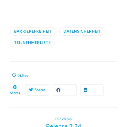
BARRIEREFREIHEIT
DATENSICHERHEIT
TEILNEHMERLISTE
0
Likes
0
Shares
Shares
Previous
B
PREVIOUS
Release 2.34
post: