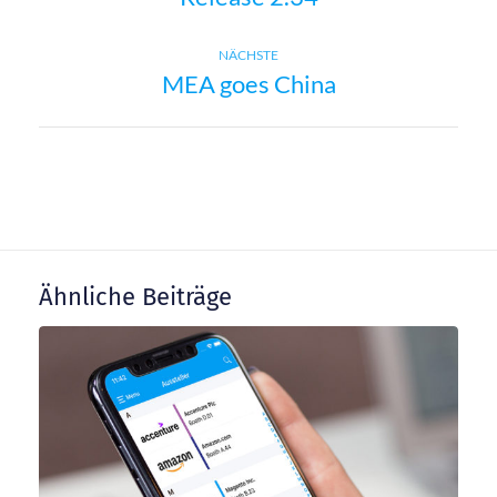
e
Next
NÄCHSTE
i
MEA goes China
post:
t
r
a
Ähnliche Beiträge
g
s
n
a