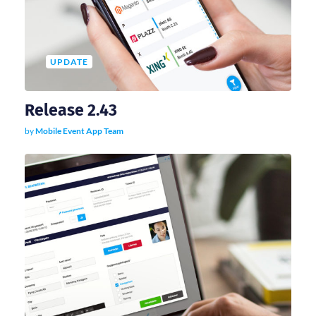
v
i
UPDATE
g
Release 2.43
a
by
Mobile Event App Team
t
i
o
n