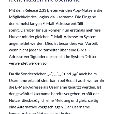
Mit dem Release 2.33 bieten wir
den App-Nutzern die
Möglichkeit des Logins
via
Username
. Die Eingabe
der
zu
meist langen
E-Mail-Adresse entfällt
somit.
Darüber
hinaus können nun erstmals mehrere
Nutzer mit der gleichen E-Mail-Adresse im System
angemeldet werden.
Dies ist besonders von Vorteil,
wenn nicht jeder Mitarbeiter über eine E-Mail-
Adresse
verfügt
oder diese nicht im System Dritter
verwendet werden soll.
D
a die Sonderzeichen „
–
“, „
_
“, „
.
“
und
„
@
“
auch beim
Username erlaubt
sind
,
kann
bei Bedarf auch weiterhin
die E-Mail-Adresse als Username genutzt werden
.
Ist
der gewählte Username bereits vergeben, erhält der
Nutzer
diesbezüglich eine Meldung und gleichzeitig
eine Alternative vorgeschlagen. Der Username
kann durch den Nutzer selbst in den