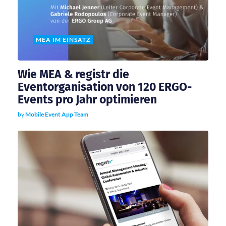
v
i
MEA IM EINSATZ
g
Wie MEA & registr die
a
Eventorganisation von 120 ERGO-
Events pro Jahr optimieren
t
by
Mobile Event App Team
i
o
n