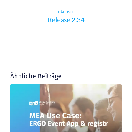
e
Next
NÄCHSTE
i
Release 2.34
post:
t
r
a
Ähnliche Beiträge
g
s
n
a