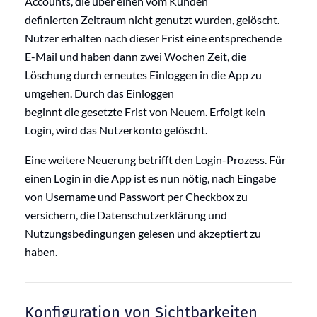
Accounts,
die über einen
vom Kunden
definierten
Zeitrau
m
nicht genutzt wu
rden, gelöscht
.
Nutzer erhalten nach dieser Frist eine entsprechende
E-Mail
und haben
dann zwei Wochen Zeit, die
Löschung durch erneutes Einloggen in die App zu
umgehen.
Durch das Einloggen
beginnt
die
gesetzte
Frist
von Neuem.
Erfolgt
kein
Login
, wird das Nutzerkonto gelöscht.
Eine weitere Neuerung betrifft den Login-Prozess.
Für
einen Login in die App ist es nun nötig, nach Eingabe
von Username und Passwort per Checkbox zu
versichern, die Datenschutzerklärung und
Nutzungsbedingungen gelesen und akzeptiert zu
haben.
Konfiguration von Sichtbarkeiten