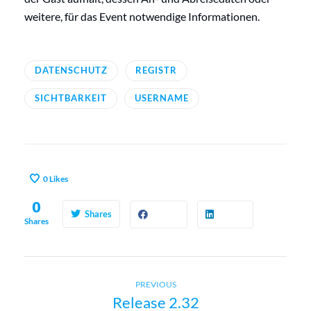
weitere, für das Event notwendige Informationen.
DATENSCHUTZ
REGISTR
SICHTBARKEIT
USERNAME
0
Likes
0
Shares
Shares
Previous
B
PREVIOUS
Release 2.32
post: