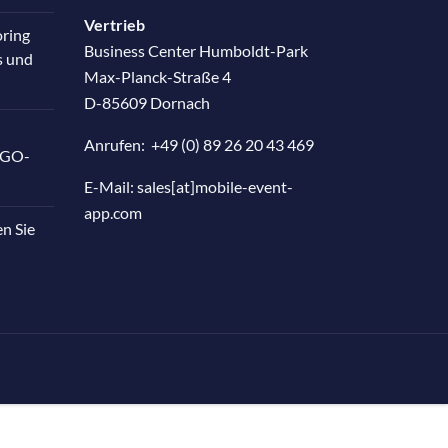
Vertrieb
oring
Business Center Humboldt-Park
s und
Max-Planck-Straße 4
D-85609 Dornach
Anrufen:
+49 (0) 89 26 20 43 469
RGO-
E-Mail:
sales[at]mobile-event-
app.com
en Sie