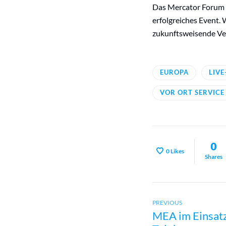
Das Mercator Forum z
erfolgreiches Event.
zukunftsweisende Ver
EUROPA
LIVE
VOR ORT SERVICE
0
0
Likes
Shares
Previous
Beitragsn
PREVIOUS
MEA im Einsatz
post: