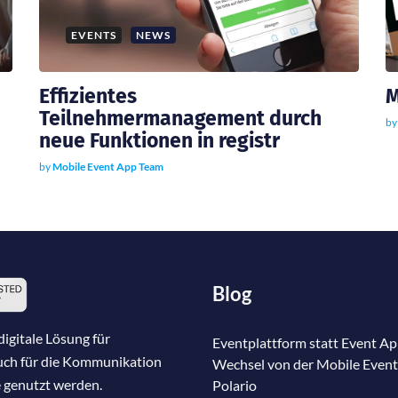
EVENTS
NEWS
Effizientes
M
Teilnehmermanagement durch
b
neue Funktionen in registr
by
Mobile Event App Team
Blog
igitale Lösung für
Eventplattform statt Event Ap
auch für die Kommunikation
Wechsel von der Mobile Event
 genutzt werden.
Polario