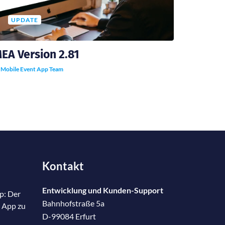
UPDATE
EA Version 2.81
y
Mobile Event App Team
Kontakt
Entwicklung und Kunden-Support
p: Der
Bahnhofstraße 5a
 App zu
D-99084 Erfurt