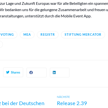
ur Lage und Zukunft Europas war für alle Beteiligten ein spanne
 Wir bedanken uns für die gelungene Zusammenarbeit und freuen u
anstaltungen, unterstützt durch die Mobile Event App.
-VOTING
MEA
REGISTR
STIFTUNG MERCATOR
Shares
Next
avigation
NÄCHSTE
 bei der Deutschen
Release 2.39
post: