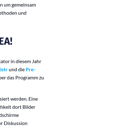
den um gemeinsam
Methoden und
EA!
ator in diesem Jahr
istr
und die
Pre-
über das Programm zu
iert werden. Eine
hkeit dort Bilder
ldschirme
er Diskussion