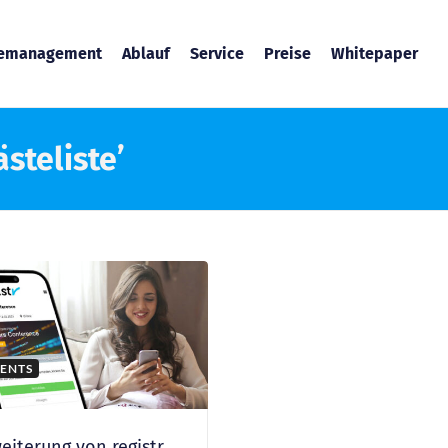
temanagement
Ablauf
Service
Preise
Whitepaper
steliste’
ENTS
eiterung von registr