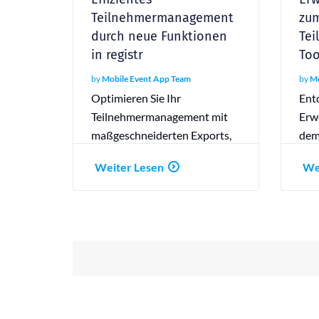
Teilnehmermanagement
zu
durch neue Funktionen
Te
in registr
Too
by
Mobile Event App Team
by
Mo
Optimieren Sie Ihr
Ent
Teilnehmermanagement mit
Erwe
maßgeschneiderten Exports,
dem
automatisierten Check-Ins
Tei
Weiter Lesen
We
und detailliertem E-Mail
für 
Reporting in registr.
Eve