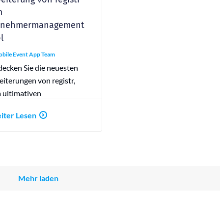
m
ilnehmermanagement
l
bile Event App Team
decken Sie die neuesten
iterungen von registr,
 ultimativen
lnehmermanagement Tool,
iter Lesen
effizienteres
ntmanagement.
Mehr laden