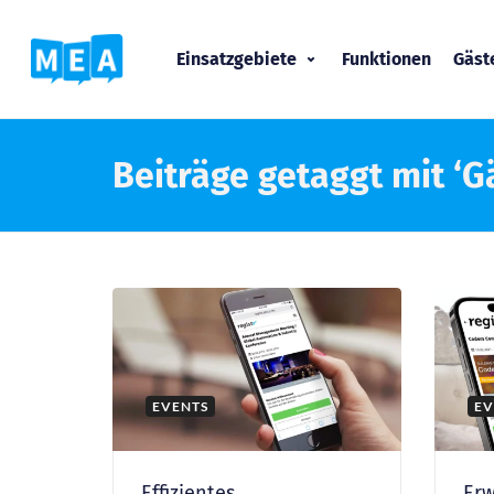
Einsatzgebiete
Funktionen
Gäs
Beiträge getaggt mit ‘Gä
EVENTS
EV
Effizientes
Erw