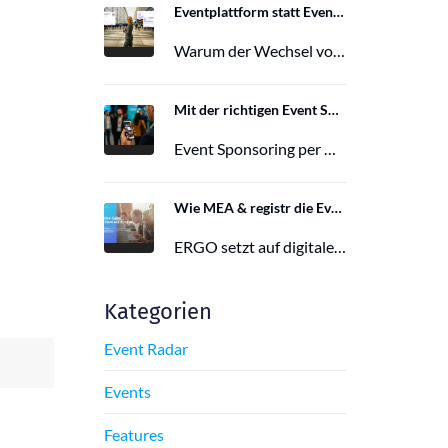
Eventplattform statt Event App: Der Wechsel von der Mobile Event App zu Polario
Warum der Wechsel von der Mobile Event App zu Polario erfolgt und wie Polario als moderne Eventplattform klassische Event Apps…
27. Februar 2026
Mit der richtigen Event Sponsoring App zu mehr Reichweite, Leads und Wirkung
Event Sponsoring per App: messbar, flexibel und interaktiv. Jetzt mehr Sichtbarkeit und Wirkung für dein Event sichern.
29. Juni 2025
Wie MEA & registr die Eventorganisation von 120 ERGO-Events pro Jahr optimieren
ERGO setzt auf digitale Eventorganisation mit MEA & registr. Effizient, nachhaltig und interaktiv – so gelingt moderne Eventplanung.
16. Juni 2025
Kategorien
Event Radar
Events
Features