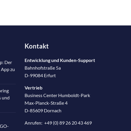
Kontakt
Entwicklung und Kunden-Support
p: Der
Bahnhofstraße 5a
 App zu
D-99084 Erfurt
Vertrieb
oring
Business Center Humboldt-Park
s und
Max-Planck-Straße 4
D-85609 Dornach
Anrufen:
+49 (0) 89 26 20 43 469
RGO-